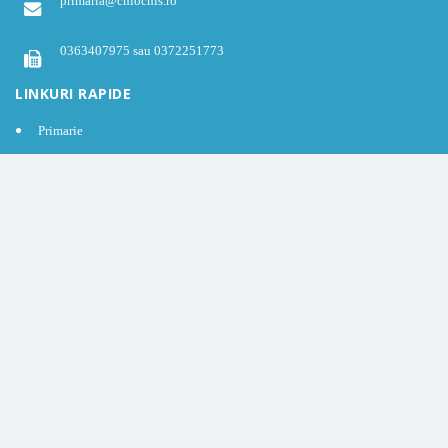
primaria@chiochis.ro
0363407975 sau 0372251773
LINKURI RAPIDE
Primarie
Consiliu Local
Informatii de interes public
Contact
LINKURI IMPORTANTE