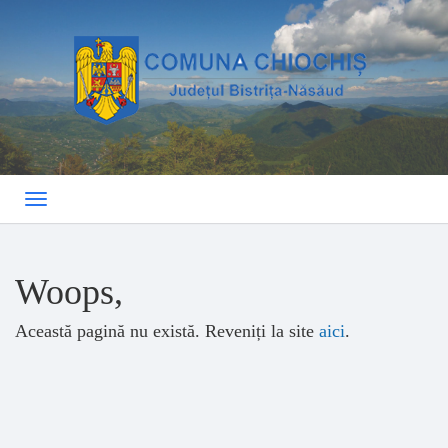
Toggle
navigation
Woops,
Această pagină nu există. Reveniți la site
aici
.