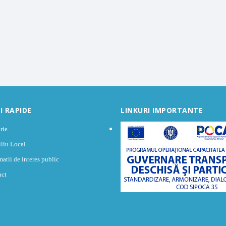
I RAPIDE
LINKURI IMPORTANTE
rie
liu Local
matii de interes public
act