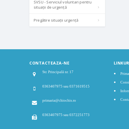
SVSU - Serviciul voluntari pentru
situații de urgență
Pregătire situații urgență
CONTACTEAZA-NE
LINKUR
Str. Principală nr. 17
Prima
Consi
0363407975 sau 0371619515
Infor
Cont
primaria@chiochis.ro
0363407975 sau 0372251773