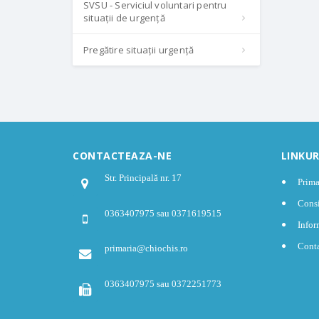
SVSU - Serviciul voluntari pentru
situații de urgență
Pregătire situații urgență
CONTACTEAZA-NE
LINKUR
Str. Principală nr. 17
Prima
Consi
0363407975 sau 0371619515
Infor
Cont
primaria@chiochis.ro
0363407975 sau 0372251773