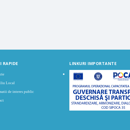
I RAPIDE
LINKURI IMPORTANTE
rie
liu Local
matii de interes public
act