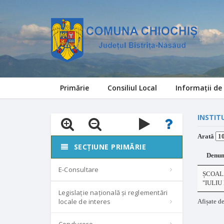
Primărie
Consiliul Local
Informații de 
INSTIT
Arată
SECȚIUNE PRIMĂRIE
Denumi
E-Consultare
ȘCOAL
"IULIU
Legislație națională și reglementări
locale de interes
Afișate de