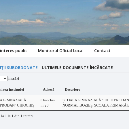
interes public
Monitorul Oficial Local
Contact
UȚII SUBORDONATE
- ULTIMELE DOCUMENTE ÎNCĂRCATE
intrări
rea institutiei
Adresă
Descriere
A GIMNAZIALĂ
Chiochiș
ȘCOALA GIMNAZIALĂ "IULIU PRODAN"
 PRODAN" CHIOCHIȘ
nr 20
NORMAL BOZIEȘ, ȘCOALA PRIMARĂ B
 la 1 la 1 din 1 intrări