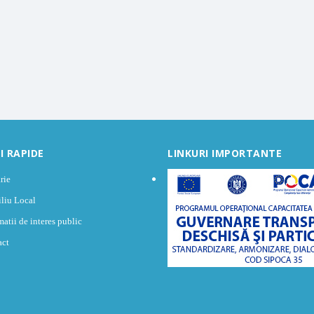
I RAPIDE
LINKURI IMPORTANTE
rie
liu Local
matii de interes public
act