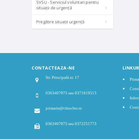
SVSU - Serviciul voluntari pentru
situații de urgență
Pregătire situații urgență
CONTACTEAZA-NE
LINKUR
Str. Principală nr. 17
Prima
Consi
0363407975 sau 0371619515
Infor
Cont
primaria@chiochis.ro
0363407975 sau 0372251773