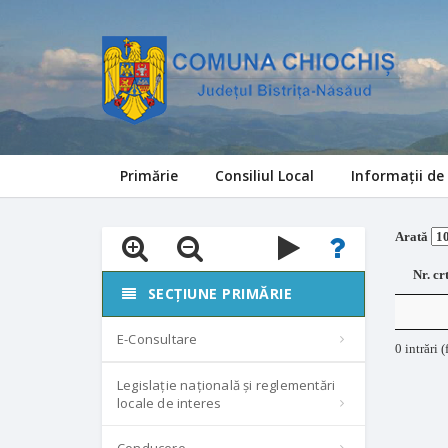
Primărie
Consiliul Local
Informații de 
Arată
Nr. cr
SECȚIUNE PRIMĂRIE
E-Consultare
0 intrări (
Legislație națională și reglementări
locale de interes