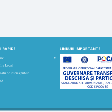
I RAPIDE
LINKURI IMPORTANTE
rie
liu Local
matii de interes public
act