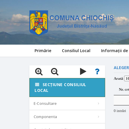
Primărie
Consiliul Local
Informații de 
ALEGER
Arată
SECȚIUNE CONSILIUL
Nr. cr
LOCAL
E-Consultare
0 intrări
Componenta